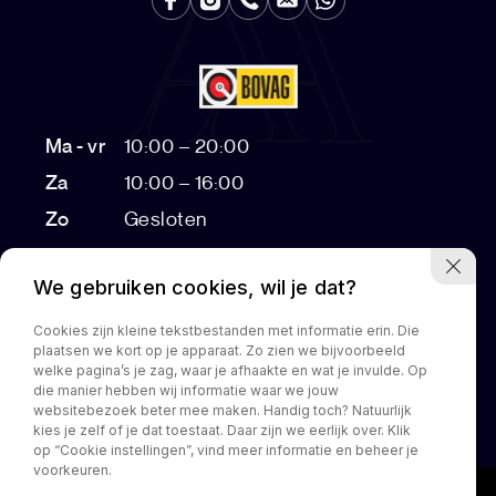
Ma - vr
10:00 – 20:00
Za
10:00 – 16:00
Zo
Gesloten
Bezichtigingen na 17:00 op afspraak
We gebruiken cookies, wil je dat?
Cookies zijn kleine tekstbestanden met informatie erin. Die
plaatsen we kort op je apparaat. Zo zien we bijvoorbeeld
Home
Aanbod
Diensten
Over ons
Customization
welke pagina’s je zag, waar je afhaakte en wat je invulde. Op
die manier hebben wij informatie waar we jouw
Contact
websitebezoek beter mee maken. Handig toch? Natuurlijk
kies je zelf of je dat toestaat. Daar zijn we eerlijk over. Klik
op “Cookie instellingen”, vind meer informatie en beheer je
voorkeuren.