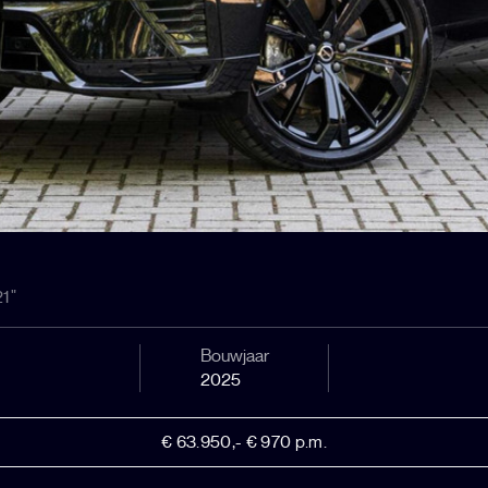
1"
Bouwjaar
2025
€ 63.950,-
€ 970 p.m.