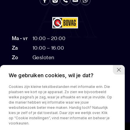
Ma - vr
10:00 – 20:00
Za
10:00 – 16:00
Zo
Gesloten
Bezichtigingen na 17:00 op afspraak
We gebruiken cookies, wil je dat?
Cookies zijn kleine tekstbestanden met informatie erin. Die
plaatsen we kort op je apparaat. Zo zien we bijvoorbeeld
Home
Aanbod
Diensten
Over ons
Customization
welke pagina’s je zag, waar je afhaakte en wat je invulde. Op
die manier hebben wij informatie waar we jouw
Contact
websitebezoek beter mee maken. Handig toch? Natuurlijk
kies je zelf of je dat toestaat. Daar zijn we eerlijk over. Klik
op “Cookie instellingen”, vind meer informatie en beheer je
voorkeuren.