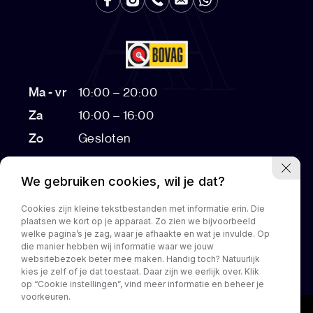
Ma - vr
10:00 – 20:00
Za
10:00 – 16:00
Zo
Gesloten
Bezichtigingen na 17:00 op afspraak
We gebruiken cookies, wil je dat?
Cookies zijn kleine tekstbestanden met informatie erin. Die
plaatsen we kort op je apparaat. Zo zien we bijvoorbeeld
Home
Aanbod
Diensten
Over ons
Customization
welke pagina’s je zag, waar je afhaakte en wat je invulde. Op
die manier hebben wij informatie waar we jouw
Contact
websitebezoek beter mee maken. Handig toch? Natuurlijk
kies je zelf of je dat toestaat. Daar zijn we eerlijk over. Klik
op “Cookie instellingen”, vind meer informatie en beheer je
voorkeuren.